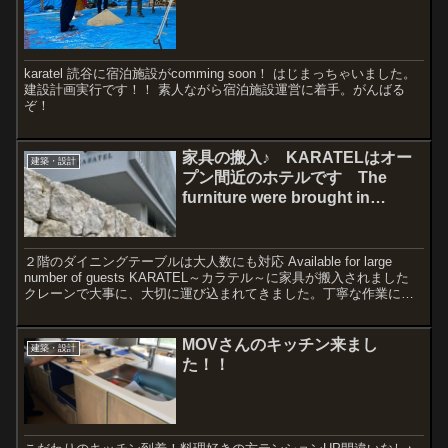
karatel 読谷に宿泊施設がcomming soon！ はじまっちゃいました。
建設計画実行です！！ 素人ながら宿泊施設運営に着手。がんばる
ぞ！
家具の搬入♪ KARATELはオー
建築・設計
プン間近のホテルです The
furniture were brought in
KARATEL
２階のダイニングテーブルは大人数にも対応 Available for large
number of guests KARATEL～カラテル～に家具が搬入されました
クレーンで大事に、大切に運び込まれてきました。丁寧な作業に感
謝です。 ThRead more...
MOVさんのキッチン来まし
建築・設計
た！！