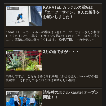
KARATEL カラテルの看板は
建築・設計
「エーツーサイン」さんに製作を
お願いしました！
KARATEL ～カラテル～の看板は（有）エーツーサインさんが製作
してくれました。 屋根にもサインを描いてくれました。 細かい注文
にも、真摯に相談に乗ってくれます。 KARATEL ～カラテル～の
ロゴマークは K の文字を90度回転させてオRead more...
3月の雨ですが・・・
建築・設計
雨降りですが、こちらは特にそれを感じさせません。karatelの外観
模索中♪ それにしてもこれこれは素晴らしい植栽♪
読谷村のホテル karatel オープン
建築・設計
間近！！